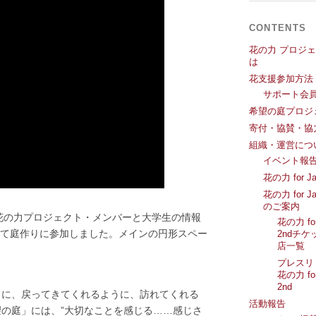
CONTENTS
花の力 プロジ
は
花支援参加方法
サポート会
希望の庭プロジ
寄付・協賛・協
組織・運営につ
イベント報
花の力 for Ja
花の力 for Ja
のご案内
、花の力プロジェクト・メンバーと大学生の情報
花の力 for
て庭作りに参加しました。メインの円形スペー
2ndチケ
店一覧
プレスリ
花の力 for
2nd
田に、戻ってきてくれるように、訪れてくれる
活動報告
望の庭」には、”大切なことを感じる……感じさ