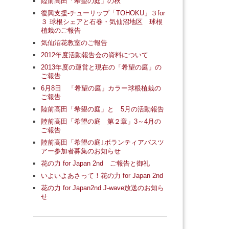
陸前高田「希望の庭」の秋
復興支援-チューリップ「TOHOKU」３for
３ 球根シェアと石巻・気仙沼地区 球根
植栽のご報告
気仙沼花教室のご報告
2012年度活動報告会の資料について
2013年度の運営と現在の「希望の庭」の
ご報告
6月8日 「希望の庭」カラー球根植栽の
ご報告
陸前高田「希望の庭」と 5月の活動報告
陸前高田「希望の庭 第２章」3～4月の
ご報告
陸前高田「希望の庭｣ボランティアバスツ
アー参加者募集のお知らせ
花の力 for Japan 2nd ご報告と御礼
いよいよあさって！花の力 for Japan 2nd
花の力 for Japan2nd J-wave放送のお知ら
せ