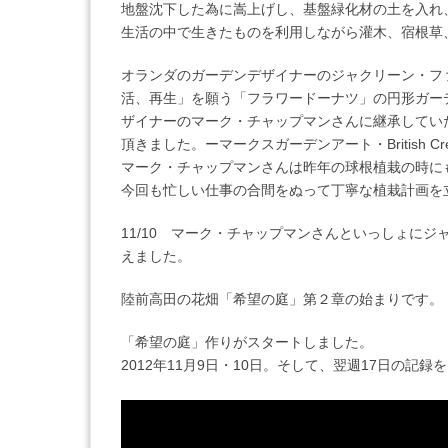
地盤沈下した為に嵩上げし、基盤緑化材の土を入れ
生活の中で生きたものを利用しながら灌木、宿根草
オランダのガーデンデザイナーのジャクリーン・フ
活、再生」を願う「フラワードーナツ」の円形ガー
ザイナーのマーク・チャップマンさんに継承してい
頂きました。ーマークスガーデンアート・British Creati
マーク・チャップマンさんは昨年の球根植栽の時に
今回も忙しい仕事の合間をぬって丁寧な植栽計画を
11/10 マーク・チャップマンさんといっしょにジ
えました。
陸前高田の花畑「希望の庭」第２章の始まりです。
「希望の庭」作りがスタートしました。
2012年11月9日・10日。そして、翌週17日の記