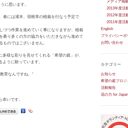
メディア掲
ように思います。
2013年度活
2012年度活
、春には灌木、宿根草の植栽を行なう予定で
2011年度活
English
しづつ作業を進めていく事になりますが、植栽
プライバシーポ
を募り多くの方の協力をいただきながら進めて
お問い合わせ
るものではございません。
に多様な彩りを見せてくれる「希望の庭」が、
るように願っています。
カテゴリー
教育なんですね。”
お知らせ
希望の庭プロジ
活動報告
花の力 for Japa
ら幸いです。