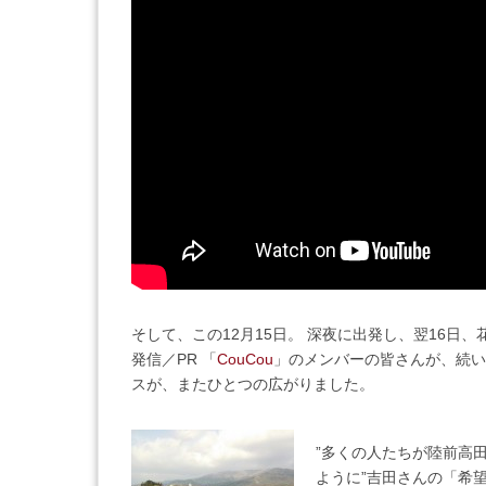
そして、この12月15日。 深夜に出発し、翌16日
発信／PR 「
CouCou
」のメンバーの皆さんが、続い
スが、またひとつの広がりました。
”多くの人たちが陸前高
ように”吉田さんの「希