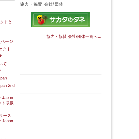
協力・協賛 会社/団体
ェクトと
協力・協賛 会社/団体一覧へ→
員ページ
ェクト
力
いて
告
pan
pan 2nd
 Japan
ット取扱
リース-
 Japan