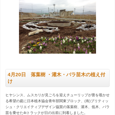
4月20日 落葉樹 ・灌木・バラ苗木の植え付
け
ヒヤシンス、ムスカリが見ごろを迎えチューリップが蕾を覗かせ
る希望の庭に日本植木協会青年部関東ブロック、(有)ブリティッ
シュ・クリエイティブデザイン協賛の落葉樹、灌木、低木、バラ
苗を乗せた4tトラックが日の出前に到着しました。