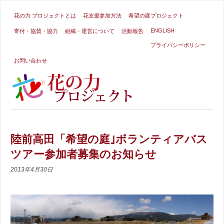
花の力 プロジェクトとは
花支援参加方法
希望の庭プロジェクト
ENGLISH
寄付・協賛・協力
組織・運営について
活動報告
プライバシーポリシー
お問い合わせ
陸前高田「希望の庭｣ボランティアバス
ツアー参加者募集のお知らせ
2013年4月30日