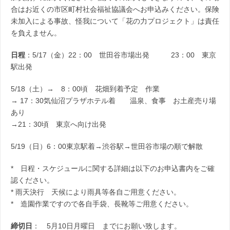
合はお近くの市区町村社会福祉協議会へお申込みください。保険
未加入による事故、怪我について「花の力プロジェクト」は責任
を負えません。
日程
：5/17（金）22：00 世田谷市場出発 23：00 東京
駅出発
5/18（土）→ 8：00頃 花畑到着予定 作業
→ 17：30気仙沼プラザホテル着 温泉、食事 お土産売り場
あり
→21：30頃 東京へ向け出発
5/19（日）6：00東京駅着→渋谷駅→世田谷市場の順で解散
* 日程・スケジュールに関する詳細は以下のお申込書内をご確
認ください。
* 雨天決行 天候により雨具等各自ご用意ください。
* 造園作業ですので各自手袋、長靴等ご用意ください。
締切日
： 5月10日月曜日 までにお願い致します。