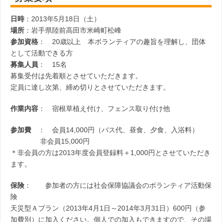
日時
：2013年5月18日（土）
場所
：岩手県陸前高田市米崎町松峰
参加資格
： 20歳以上 本ボランティアの趣旨を理解し、団体
として活動できる方
募集人員
： 15名
募集受付は先着順とさせていただきます。
定員に達し次第、締め切りとさせていただきます。
作業内容
： 宿根草植え付け、フェンス取り付け他
参加費
： 会員14,000円（バス代、昼食、夕食、入浴料）
非会員15,000円
＊非会員の方は2013年度会員登録料＋1,000円とさせていただき
ます。
保険
： 参加者の方には社会保障協議会のボランティア活動保
険
天災型Ａプラン（2013年4月1日～2014年3月31日）600円（参
加費別）に加入ください。個人での加入もできますので、その場