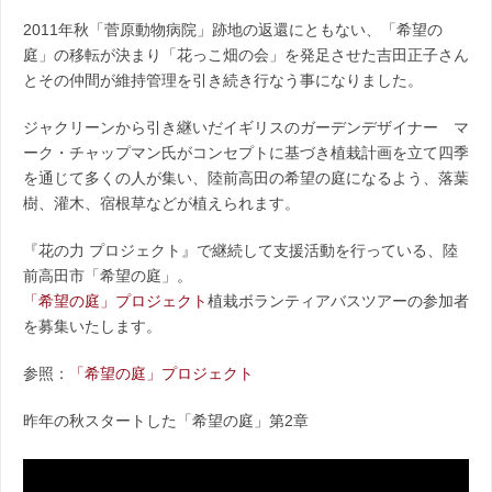
2011年秋「菅原動物病院」跡地の返還にともない、「希望の
庭」の移転が決まり「花っこ畑の会」を発足させた吉田正子さん
とその仲間が維持管理を引き続き行なう事になりました。
ジャクリーンから引き継いだイギリスのガーデンデザイナー マ
ーク・チャップマン氏がコンセプトに基づき植栽計画を立て四季
を通じて多くの人が集い、陸前高田の希望の庭になるよう、落葉
樹、灌木、宿根草などが植えられます。
『花の力 プロジェクト』で継続して支援活動を行っている、陸
前高田市「希望の庭」。
「希望の庭」プロジェクト
植栽ボランティアバスツアーの参加者
を募集いたします。
参照：
「希望の庭」プロジェクト
昨年の秋スタートした「希望の庭」第2章