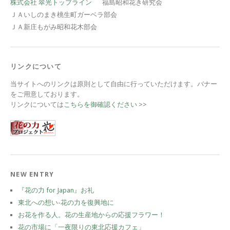
株式会社 翠光トップライン
福島昭和花き研究会
ＪＡいしのまき桃生町ガーベラ部会
ＪＡ新庄もがみ昭和花木部会
リンクについて
当サイトへのリンクは原則として自由に行っていただけます。バナー
をご用意しております。
リンクについては
こちらを御確認ください
>>
NEW ENTRY
『花の力 for Japan』お礼
東北への想い-花の力を復興地に
お花を作る人。花の生産地からの応援フラワー！
花の市場に「一夜限りの東北応援カフェ」