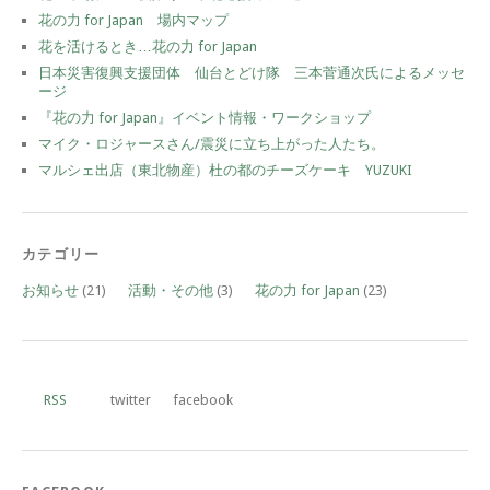
花の力 for Japan 場内マップ
花を活けるとき…花の力 for Japan
日本災害復興支援団体 仙台とどけ隊 三本菅通次氏によるメッセ
ージ
『花の力 for Japan』イベント情報・ワークショップ
マイク・ロジャースさん/震災に立ち上がった人たち。
マルシェ出店（東北物産）杜の都のチーズケーキ YUZUKI
カテゴリー
お知らせ
(21)
活動・その他
(3)
花の力 for Japan
(23)
RSS
twitter
facebook