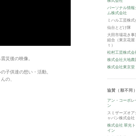
株式会社
パーソナル情報
ム株式会社
ミハル工芸株式
仙台とどけ隊
大田市場花き事
組合（東京花屋
ｔ）
松村工芸株式会
る震災後の映像。
株式会社大地農
株式会社東京堂
ルの子供達の想い・活動。
さんの、
協賛（順不同
アン・コーポレ
ン
スミザーズオア
ャパン株式会社
株式会社 翠光
イン