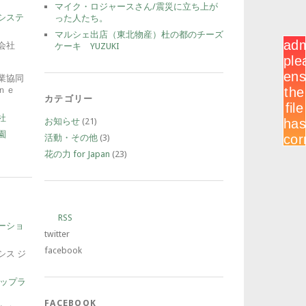
マイク・ロジャースさん/震災に立ち上が
システ
った人たち。
マルシェ出店（東北物産）杜の都のチーズ
会社
ケーキ YUZUKI
業協同
ｎｅ
カテゴリー
社
お知らせ
(21)
園
活動・その他
(3)
花の力 for Japan
(23)
）
RSS
ーショ
twitter
facebook
シス ジ
トップラ
FACEBOOK