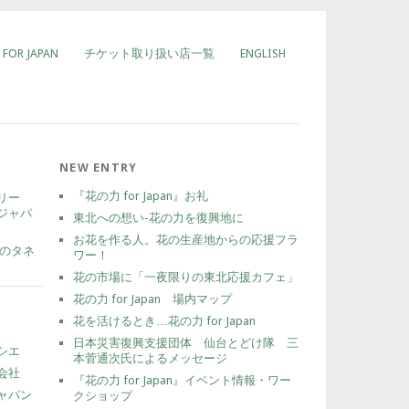
FOR JAPAN
チケット取り扱い店一覧
ENGLISH
NEW ENTRY
『花の力 for Japan』お礼
リー
ジャパ
東北への想い-花の力を復興地に
お花を作る人。花の生産地からの応援フラ
タのタネ
ワー！
花の市場に「一夜限りの東北応援カフェ」
花の力 for Japan 場内マップ
）
花を活けるとき…花の力 for Japan
日本災害復興支援団体 仙台とどけ隊 三
シエ
本菅通次氏によるメッセージ
会社
『花の力 for Japan』イベント情報・ワー
ャパン
クショップ