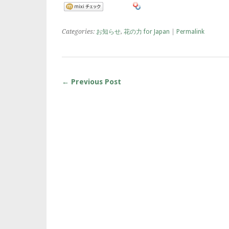
Categories:
お知らせ
,
花の力 for Japan
|
Permalink
← Previous Post