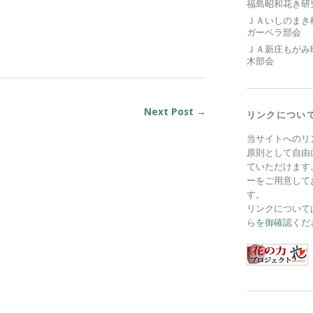
福島昭和花き研
ＪＡいしのまき
ガーベラ部会
ＪＡ新庄もがみ
木部会
Next Post →
リンクについ
当サイトへのリ
原則として自由
ていただけます
ーをご用意して
す。
リンクについて
らを御確認くだ