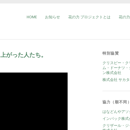
HOME
お知らせ
花の力 プロジェクトとは
花の力 
特別協賛
ち上がった人たち。
クリスピー・ク
ム・ドーナツ・
ン株式会社
株式会社 サカ
協力（順不同
はなどんやアソ
インパック株式
クリザール・ジ