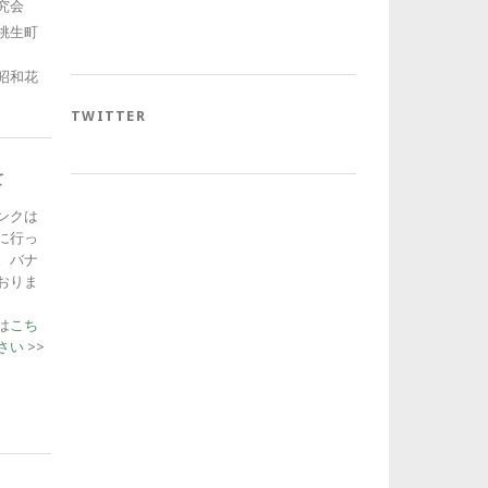
究会
桃生町
昭和花
TWITTER
て
ンクは
に行っ
。バナ
おりま
は
こち
さい
>>