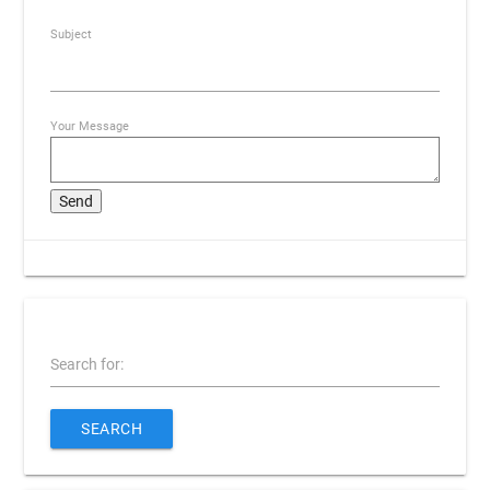
Subject
Your Message
Search for:
SEARCH