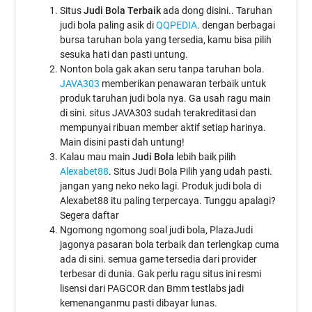
Situs
Judi Bola Terbaik
ada dong disini.. Taruhan
judi bola paling asik di
QQPEDIA
. dengan berbagai
bursa taruhan bola yang tersedia, kamu bisa pilih
sesuka hati dan pasti untung.
Nonton bola gak akan seru tanpa taruhan bola.
JAVA303
memberikan penawaran terbaik untuk
produk taruhan judi bola nya. Ga usah ragu main
di sini. situs JAVA303 sudah terakreditasi dan
mempunyai ribuan member aktif setiap harinya.
Main disini pasti dah untung!
Kalau mau main
Judi Bola
lebih baik pilih
Alexabet88
. Situs Judi Bola Pilih yang udah pasti.
jangan yang neko neko lagi. Produk judi bola di
Alexabet88 itu paling terpercaya. Tunggu apalagi?
Segera daftar
Ngomong ngomong soal judi bola, PlazaJudi
jagonya pasaran bola terbaik dan terlengkap cuma
ada di sini. semua game tersedia dari provider
terbesar di dunia. Gak perlu ragu situs ini resmi
lisensi dari PAGCOR dan Bmm testlabs jadi
kemenanganmu pasti dibayar lunas.